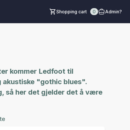
Shopping cart
0
Admin?
ter kommer Ledfoot til
 akustiske "gothic blues".
, så her det gjelder det å være
te