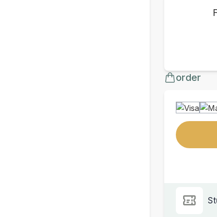
order
St