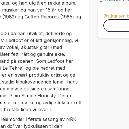
ats, og han utgitt en rekke album.
 musiker da han var 15 år og har
Østkanten 
re (1982) og Geffen Records (1985) og
2006 da han utviklet, definerte og
’. Ledfoot er et lett gjenkjennelig, vi
 vokal, akustisk gitar (med
ter fett, rått og genuint ekte.
n-band på scenen. Som Ledfoot har
i Le Tekrø) og ble hedret med
er en svært produktiv artist og ga i
t stadig tilbakevendende tema i hans
temmeløse outsidere i samfunnet. I
met Plain Simple Honesty. Det er
d sterke, mørke og ærlige tekster rett
 brutale tiden vi lever i.
 leiemorder i første sesong av NRK-
n do’ var lydkulissen til den