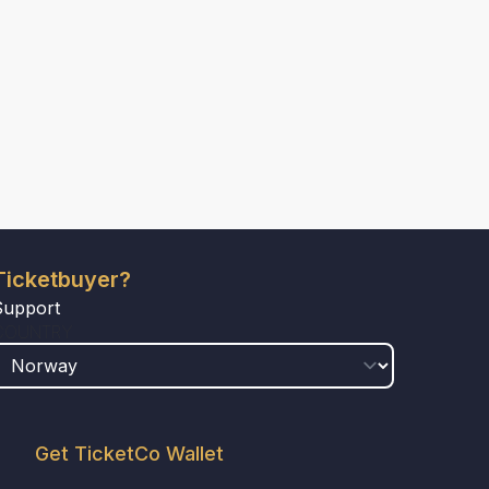
Ticketbuyer?
Support
COUNTRY
Get TicketCo Wallet