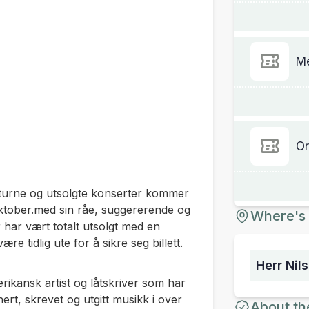
M
Or
 turne og utsolgte konserter kommer
oktober.med sin råe, suggererende og
Where's 
 har vært totalt utsolgt med en
re tidlig ute for å sikre seg billett.
Herr Nil
ikansk artist og låtskriver som har
ert, skrevet og utgitt musikk i over
About th