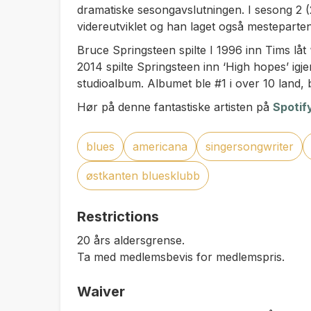
dramatiske sesongavslutningen. I sesong 2 (
videreutviklet og han laget også mesteparte
Bruce Springsteen spilte I 1996 inn Tims låt ‘
2014 spilte Springsteen inn ‘High hopes’ igjen
studioalbum. Albumet ble #1 i over 10 land,
Hør på denne fantastiske artisten på
Spotif
blues
americana
singersongwriter
østkanten bluesklubb
Restrictions
20 års aldersgrense.
Ta med medlemsbevis for medlemspris.
Waiver