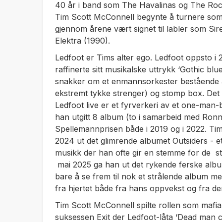
40 år i band som The Havalinas og The Rock
Tim Scott McConnell begynte å turnere som
gjennom årene vært signet til labler som Si
Elektra (1990).
Ledfoot er Tims alter ego. Ledfoot oppsto i 
raffinerte sitt musikalske uttrykk ‘Gothic blues
snakker om et enmannsorkester bestående av
ekstremt tykke strenger) og stomp box. Det lå
Ledfoot live er et fyrverkeri av et one-ma
han utgitt 8 album (to i samarbeid med Ronn
Spellemannprisen både i 2019 og i 2022. Tim 
2024 ut det glimrende albumet
Outsiders -
e
musikk der han ofte gir en stemme for de s
mai 2025 ga han ut det rykende ferske albu
bare å se frem til nok et strålende album me
fra hjertet både fra hans oppvekst og fra den
Tim Scott McConnell spilte rollen som mafia
suksessen Exit der Ledfoot-låta ‘Dead man ca