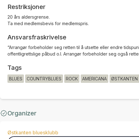
Restriksjoner
20 års aldersgrense.
Ta med medlemsbevis for medlemspris.
Ansvarsfraskrivelse
“Arrangør forbeholder seg retten til å utsette eller endre tidspu
offentligrettslige påbud o.l. Arrangør forbeholder seg også retten
Tags
BLUES
COUNTRYBLUES
ROCK
AMERICANA
ØSTKANTEN 
Organizer
Østkanten bluesklubb