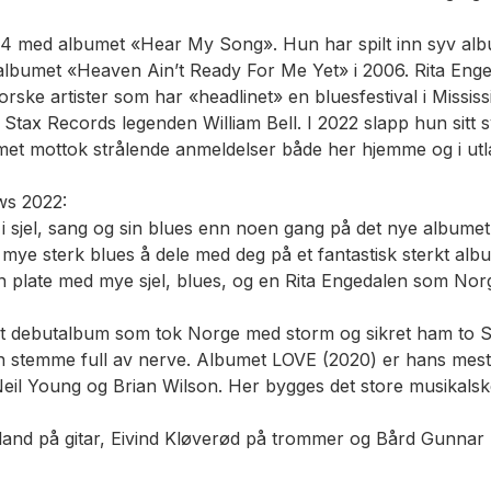
2004 med albumet «Hear My Song». Hun har spilt inn syv a
albumet «Heaven Ain’t Ready For Me Yet» i 2006. Rita Enge
ske artister som har «headlinet» en bluesfestival i Mississ
d Stax Records legenden William Bell. I 2022 slapp hun si
umet mottok strålende anmeldelser både her hjemme og i utl
ws 2022:
 sjel, sang og sin blues enn noen gang på det nye albumet. D
mye sterk blues å dele med deg på et fantastisk sterkt alb
 En plate med mye sjel, blues, og en Rita Engedalen som No
lert debutalbum som tok Norge med storm og sikret ham to
n stemme full av nerve. Albumet LOVE (2020) er hans mest a
a Neil Young og Brian Wilson. Her bygges det store musikals
n Liland på gitar, Eivind Kløverød på trommer og Bård Gun