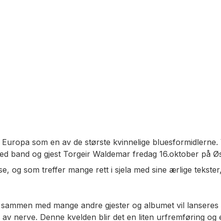
 Europa som en av de største kvinnelige bluesformidlerne.
med band og gjest Torgeir Waldemar fredag 16.oktober på Ø
se, og som treffer mange rett i sjela med sine ærlige tekst
t sammen med mange andre gjester og albumet vil lanseres 
l av nerve. Denne kvelden blir det en liten urfremføring og