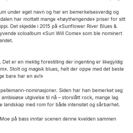
lbum under eget navn og har en bemerkelsesverdig og
dalen har mottatt mange «høythengende» priser for sitt
ippi. Det skjedde i 2015 på «Sunflower River Blues &
tt syvende soloalbum «Sun Will Come» som ble nominert
andet.
et er en mektig forestilling der ingenting er likegyldig
um». Stolt og magisk blues, helt der oppe med det beste
rge bare har en av!»
 Spellemann-nominasjoner. Siden har han bemerket seg
mbisiøse utgivelse til nå – storslått rock, mange lag
ke landskap med rom for både intensitet og sårbarhet.
nar Moe på bass inntar scenen denne kvelden sammen