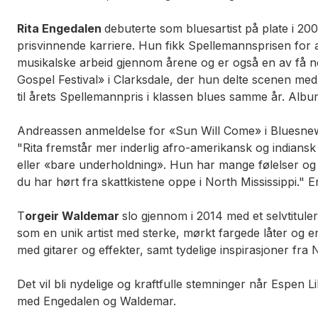
Rita Engedalen
debuterte som bluesartist på plate i 
prisvinnende karriere. Hun fikk Spellemannsprisen for 
musikalske arbeid gjennom årene og er også en av få nor
Gospel Festival» i Clarksdale, der hun delte scenen me
til årets Spellemannpris i klassen blues samme år. Alb
Andreassen anmeldelse for «Sun Will Come» i Bluesne
"Rita fremstår mer inderlig afro-amerikansk og indiansk i
eller «bare underholdning». Hun har mange følelser og 
du har hørt fra skattkistene oppe i North Mississippi."
T
orgeir Waldemar
slo gjennom i 2014 med et selvtitu
som en unik artist med sterke, mørkt fargede låter og e
med gitarer og effekter, samt tydelige inspirasjoner fr
Det vil bli nydelige og kraftfulle stemninger når Espe
med Engedalen og Waldemar.