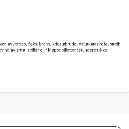
an avverges, f.eks. brann, krigsutbrudd, naturkatastrofe, streik,
g av artist, spiller o.l.“ Kjøpte billetter refunderes ikke.