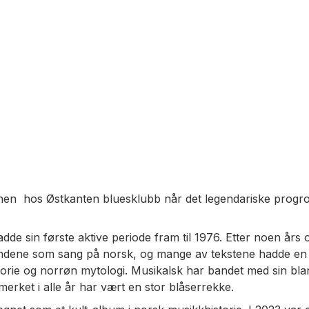
jonen hos Østkanten bluesklubb når det legendariske progr
adde sin første aktive periode fram til 1976. Etter noen års
dene som sang på norsk, og mange av tekstene hadde en poli
orie og norrøn mytologi. Musikalsk har bandet med sin bla
erket i alle år har vært en stor blåserrekke.