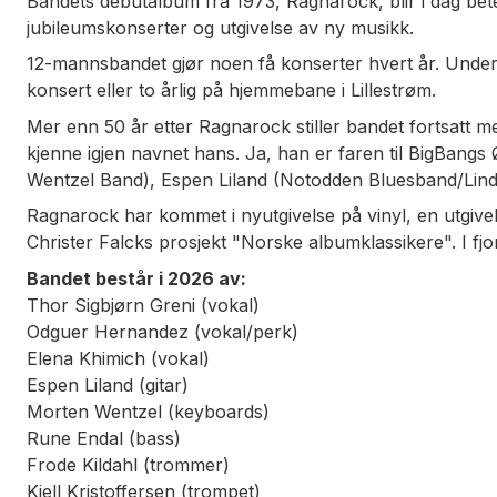
Bandets debutalbum fra 1973, Ragnarock, blir i dag bet
jubileumskonserter og utgivelse av ny musikk.
12-mannsbandet gjør noen få konserter hvert år. Undert
konsert eller to årlig på hjemmebane i Lillestrøm.
Mer enn 50 år etter Ragnarock stiller bandet fortsatt 
kjenne igjen navnet hans. Ja, han er faren til BigBang
Wentzel Band), Espen Liland (Notodden Bluesband/Lin
Ragnarock har kommet i nyutgivelse på vinyl, en utgive
Christer Falcks prosjekt "Norske albumklassikere". I fjo
Bandet består i 2026 av:
Thor Sigbjørn Greni (vokal)
Odguer Hernandez (vokal/perk)
Elena Khimich (vokal)
Espen Liland (gitar)
Morten Wentzel (keyboards)
Rune Endal (bass)
Frode Kildahl (trommer)
Kjell Kristoffersen (trompet)