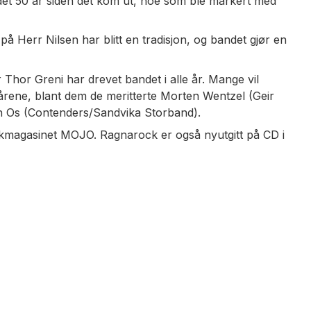
 det 50 år siden det kom ut, noe som ble markert med
 Herr Nilsen har blitt en tradisjon, og bandet gjør en
Thor Greni har drevet bandet i alle år. Mange vil
årene, blant dem de meritterte Morten Wentzel (Geir
n Os (Contenders/Sandvika Storband).
ikkmagasinet MOJO. Ragnarock er også nyutgitt på CD i