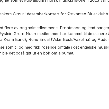
egnet som et kult-album i norsk musikkhistorie. I 2023 var
akers Circus' desemberkonsert for Østkanten Bluesklubb på
med flere av originalmedlemmene. Frontmann og lead-sanger 
s Øystein Greni. Noen medlemmer har kommet til de seinere 
da Kvam Band), Rune Endal (Vidar Busk/Vazelina) og Audu
lse som til og med fikk rosende omtale i det engelske mus
r ble det også gitt ut en bok om albumet.