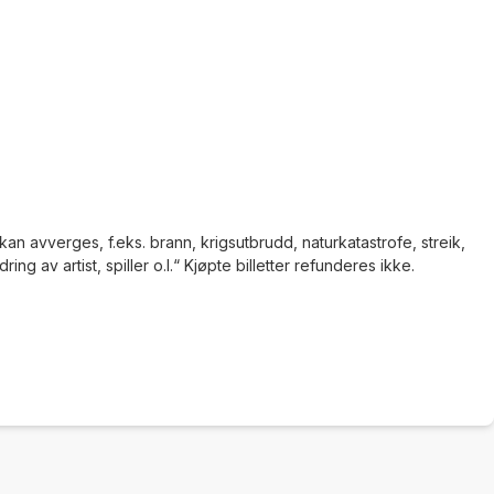
an avverges, f.eks. brann, krigsutbrudd, naturkatastrofe, streik,
g av artist, spiller o.l.“ Kjøpte billetter refunderes ikke.