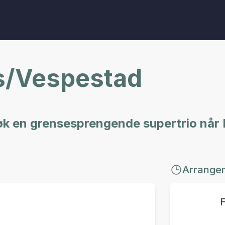
s/Vespestad
søk en grensesprengende supertrio nå
!
Arrange