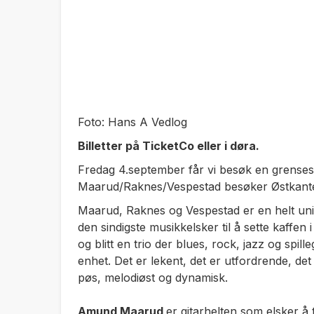
Foto: Hans A Vedlog
Billetter på TicketCo eller i døra.
Fredag 4.september får vi besøk en grense
Maarud/Raknes/Vespestad besøker Østkant
Maarud, Raknes og Vespestad er en helt unik 
den sindigste musikkelsker til å sette kaffen
og blitt en trio der blues, rock, jazz og spil
enhet. Det er lekent, det er utfordrende, det
pøs, melodiøst og dynamisk.
Amund Maarud
er gitarhelten som elsker å