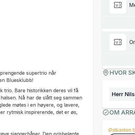
M
Or
HVOR SK
sprengende supertrio når
en Bluesklubb!
trio. Bare historikken deres vil få
Herr Nil
 i halsen. Nå har de slått seg sammen
leglede møtes i en høyere, og lavere,
OM ARR
 er rytmisk inspirerende, det er øs,
Østkanten 
 tøye sjangerbåser. Den prisbelønte