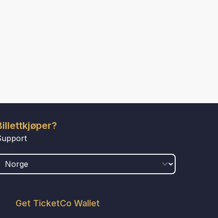
Billettkjøper?
Support
LAND
Get TicketCo Wallet