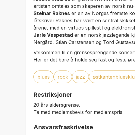
artisten omtales som skaperen av norsk nu-
Steinar Raknes
er en av Norges fremste kon
låtskriver.Raknes har vært en sentral skikke
årene, med en virtuos spillestil og elektroni
Jarle Vespestad
er en norsk jazzlegende kje
Nergård, Stian Carstensen og Tord Gustavs
Velkommen til en grensesprengende konsert 
Her er det bare å holde seg fast og feste ø
blues
rock
jazz
østkantenblueskl
Restriksjoner
20 års aldersgrense.
Ta med medlemsbevis for medlemspris.
Ansvarsfraskrivelse