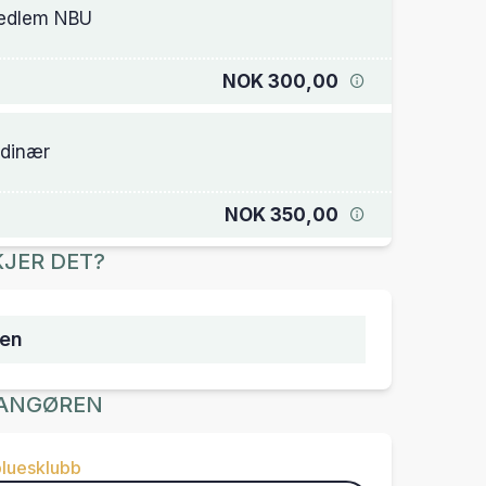
edlem NBU
NOK 300,00
dinær
NOK 350,00
JER DET?
sen
ANGØREN
bluesklubb