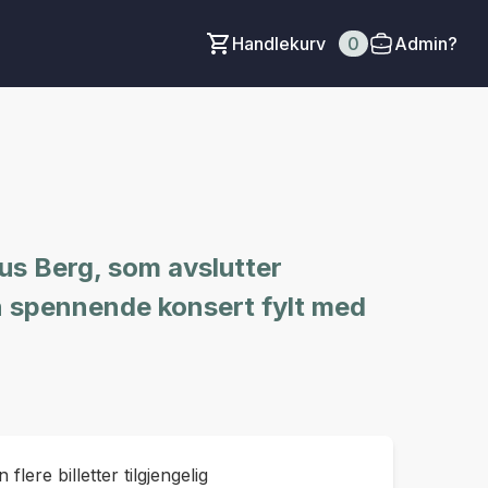
Handlekurv
0
Admin?
nus Berg, som avslutter
n spennende konsert fylt med
 flere billetter tilgjengelig