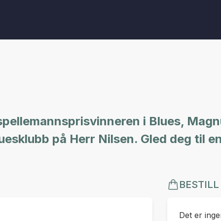
e spellemannsprisvinneren i Blues, Mag
esklubb på Herr Nilsen. Gled deg til e
BESTILL
Det er ingen