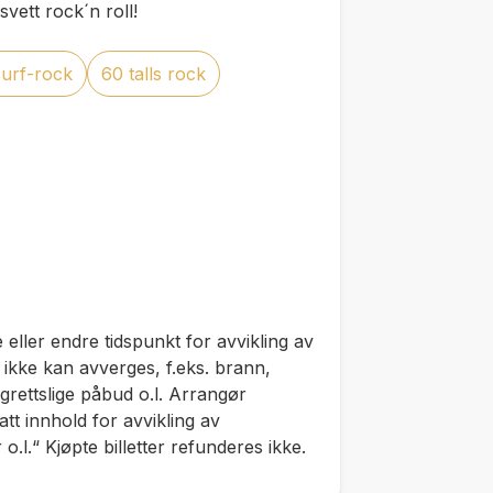
vett rock´n roll!
surf-rock
60 talls rock
 eller endre tidspunkt for avvikling av
ikke kan avverges, f.eks. brann,
igrettslige påbud o.l. Arrangør
tt innhold for avvikling av
o.l.“ Kjøpte billetter refunderes ikke.