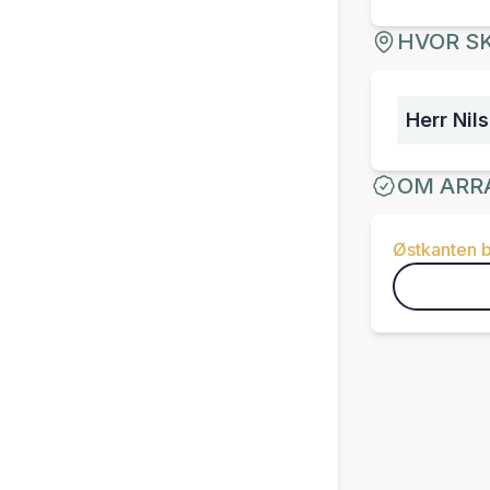
HVOR SK
Herr Nil
OM ARR
Østkanten 