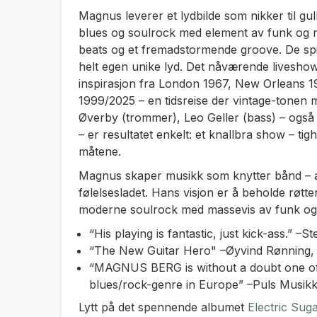
Magnus leverer et lydbilde som nikker til gull
blues og soulrock med element av funk og 
beats og et fremadstormende groove. De sp
helt egen unike lyd. Det nåværende livesho
inspirasjon fra London 1967, New Orleans 1
1999/2025 – en tidsreise der vintage-tonen 
Øverby (trommer), Leo Geller (bass) – også 
– er resultatet enkelt: et knallbra show – tigh
måtene.
Magnus skaper musikk som knytter bånd – a
følelsesladet. Hans visjon er å beholde røtte
moderne soulrock med massevis av funk og 
“His playing is fantastic, just kick-ass.” 
“The New Guitar Hero" –Øyvind Rønning,
“MAGNUS BERG is without a doubt one of th
blues/rock-genre in Europe” –Puls Musi
Lytt på det spennende albumet
Electric Sug