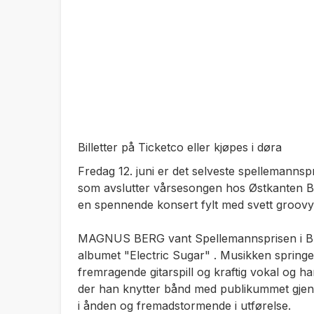
Billetter på Ticketco eller kjøpes i døra
Fredag 12. juni er det selveste spellemanns
som avslutter vårsesongen hos Østkanten Bl
en spennende konsert fylt med svett groovy 
MAGNUS BERG vant Spellemannsprisen i Blu
albumet
"Electric Sugar"
. Musikken springer
fremragende gitarspill og kraftig vokal og ha
der han knytter bånd med publikummet gjenn
i ånden og fremadstormende i utførelse.