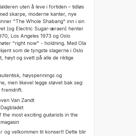
alderen uten å leve i fortiden – tidløs
med skarpe, moderne kanter, nye
inner "The Whole Shabang" inn i sin
wet (og Electric Sugar-æraen) henter
970, Los Angeles 1973 og Oslo
møter "right now" - holdning. Med Ola
kjent som de tyngste slagerne i Oslo
t, høyt og svett på alle de riktige
utentisk, høyspennings og
ne, men likevel legge støvet bak seg:
fremdrift.
–Steven Van Zandt
 Dagbladet
e most exciting guitarists in the
kkmagasin
ar
og velkommen til konsert! Dette blir