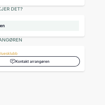
JER DET?
sen
ANGØREN
bluesklubb
Kontakt arrangøren