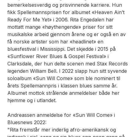
bemerkelsesverdig og prisvinnende karriere. Hun
fikk Spellemannsprisen for albumet «Heaven Ain’t
Ready For Me Yet» i 2006. Rita Engedalen har
mottatt mange «høythengende» priser for sitt
musikalske arbeid gjennom årene og er også en av
få norske artister som har «headlinet» en
bluesfestival i Mississippi. Det skjedde i 2015 på
«Sunflower River Blues & Gospel Festival» i
Clarksdale, der hun delte scenen med Stax Records
legenden William Bell. I 2022 slapp hun sitt syvende
soloalbum «Sun Will Come» som ble nominert til
årets Spellemannpris i klassen blues samme år.
Albumet mottok strålende anmeldelser både her
hjemme og i utlandet.
Andreassen anmeldelse for «Sun Will Come» i
Bluesnews 2022:
"Rita fremstår mer inderlig afro-amerikansk og