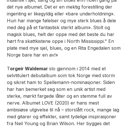
indiansk i sjel, sang og sin blues enn noen gang på
det nye albumet. Det er en mektig forestilling der
ingenting er likegyldig eller «bare underholdning».
Hun har mange følelser og mye sterk blues å dele
med deg på et fantastisk sterkt album». Stolt og
magisk blues, helt der oppe med det beste du har
hørt fra skattkistene oppe i North Mississippi." En
plate med mye sjel, blues, og en Rita Engedalen som
Norge bare har en av!»
T
orgeir Waldemar
slo gjennom i 2014 med et
selvtitulert debutalbum som tok Norge med storm
og sikret ham to Spellemann-nominasjoner. Siden
har han bemerket seg som en unik artist med
sterke, mørkt fargede låter og en stemme full av
nerve. Albumet LOVE (2020) er hans mest
ambisiøse utgivelse til nå – storslått rock, mange lag
med gitarer og effekter, samt tydelige inspirasjoner
fra Neil Young og Brian Wilson. Her bygges det